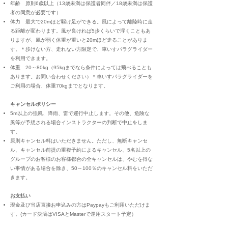
年齢 原則6歳以上（13歳未満は保護者同伴／18歳未満は保護
者の同意が必要です）
体力 最大で20mほど駆け足ができる。風によって離陸時に走
る距離が変わります。風が良ければ5歩くらいで浮くこともあ
りますが、風が弱く体重が重いと20mほど走ることがありま
す。
＊歩けない方、走れない方限定で、車いすパラグライダー
を利用できます。
体重 20～80kg（95kgまでなら条件によっては飛べることも
あります。お問い合わせください）
＊車いすパラグライダーを
ご利用の場合、体重70kgまでとなります。
キャンセルポリシー
5m以上の強風、降雨、雷で運行中止します。
その他、危険な
風等が予想される場合インストラクターの判断で中止をしま
す。
原則キャンセル料はいただきません。
ただし、無断キャンセ
ル、キャンセル前提の重複予約によるキャンセル、5名以上の
グループのお客様のお客様都合
の全キャンセルは、やむを得な
い事情がある場合を除き、50～100％のキャンセル料をいただ
きます。
お支払い
現金及び当店直接お申込みの方はPaypayもご利用いただけま
す。(
カード決済はVISAとMasterで運用スタート予定）