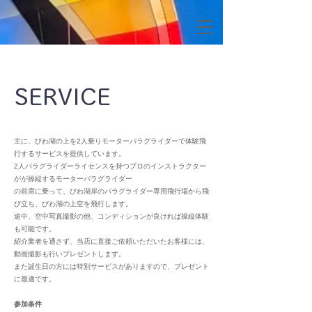
SERVICE
主に、びわ湖の上を2人乗りモーターパラグライダーで体験飛
行するサービスを提供しています。
2人パラグライダーライセンスを持つプロのインストラクター
がが操縦するモーターパラグライダー
の前席に乗って、びわ湖岸のパラグライダー専用飛行場から飛
び立ち、びわ湖の上空を飛行します。
途中、空中写真撮影の他、コンディションが良ければ操縦体験
も可能です。
紹介業者を通さず、当店に直接ご依頼いただいたお客様には、
動画撮影も行いプレゼントします。
​また誕生日の方には特別サービスがありますので、プレゼント
に最適です。
参加条件