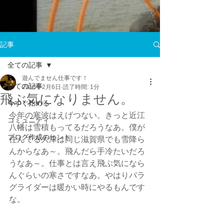
記事
全ての記事
遊んでません仕事です！
全ての記事
2018年2月6日
読了時間: 1分
飛ぶ気になりません。
今すぐ始める
今年の寒波はえげつない。きっと近江
コミュニティ
八幡は雪積もってるだろうなあ。僕が
ブログ作成のヒント
住んでる大津は同じ滋賀県でも雪降ら
んからなあ～。飛んだら手冷たいだろ
うなあ～。仕事とは言え飛ぶ気になら
んぐらいの寒さですなあ。やはりパラ
グライダーは暖かい時にやるもんです
な。