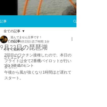
記事
全ての記事
遊んでません仕事です！
全ての記事
2021年9月23日
読了時間: 1分
9月23日の琵琶湖
今すぐ始める
2回目のワクチン接種したので、本日の
コミュニティ
フライトは全て2番機パイロットが行い
ブログ作成のヒント
ました。
午後から風が強くなり1時間ほど遅れて
スタート。