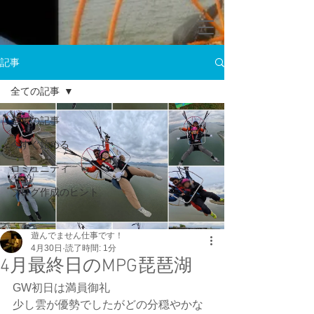
記事
全ての記事
全ての記事
今すぐ始める
コミュニティ
ブログ作成のヒント
遊んでません仕事です！
4月30日
読了時間: 1分
4月最終日のMPG琵琶湖
GW初日は満員御礼
少し雲が優勢でしたがどの分穏やかな