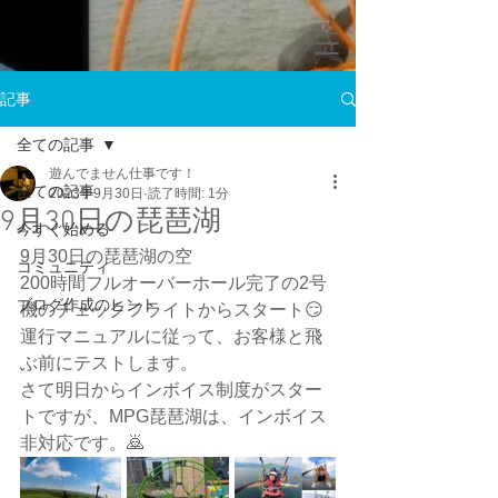
記事
全ての記事
遊んでません仕事です！
全ての記事
2023年9月30日
読了時間: 1分
9月30日の琵琶湖
今すぐ始める
9月30日の琵琶湖の空
コミュニティ
200時間フルオーバーホール完了の2号
ブログ作成のヒント
機のチェックフライトからスタート😏
運行マニュアルに従って、お客様と飛
ぶ前にテストします。
さて明日からインボイス制度がスター
トですが、MPG琵琶湖は、インボイス
非対応です。🙇