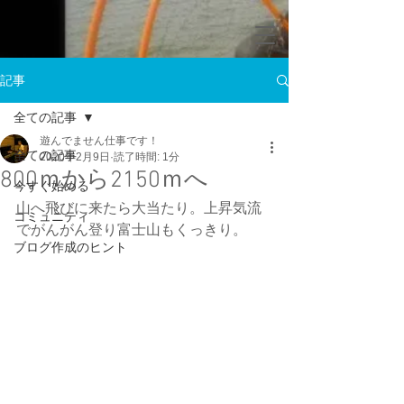
記事
全ての記事
遊んでません仕事です！
全ての記事
2020年2月9日
読了時間: 1分
800ｍから2150ｍへ
今すぐ始める
山へ飛びに来たら大当たり。上昇気流
コミュニティ
でがんがん登り富士山もくっきり。
ブログ作成のヒント