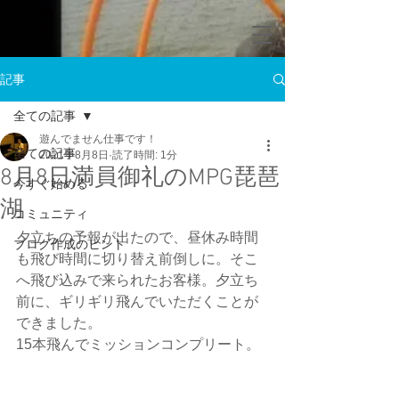
記事
全ての記事
遊んでません仕事です！
全ての記事
2021年8月8日
読了時間: 1分
8月8日満員御礼のMPG琵琶
今すぐ始める
湖
コミュニティ
夕立ちの予報が出たので、昼休み時間
ブログ作成のヒント
も飛び時間に切り替え前倒しに。そこ
へ飛び込みで来られたお客様。夕立ち
前に、ギリギリ飛んでいただくことが
できました。
15本飛んでミッションコンプリート。