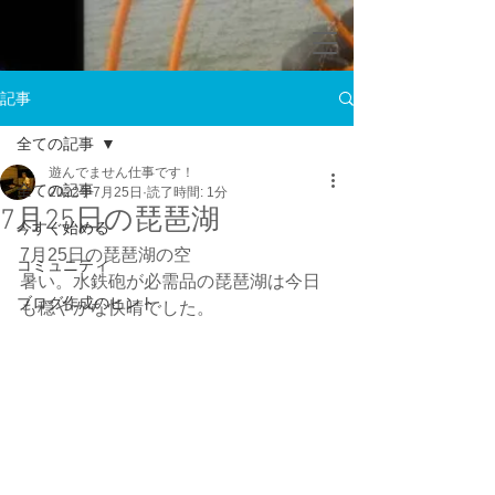
記事
全ての記事
遊んでません仕事です！
全ての記事
2022年7月25日
読了時間: 1分
7月25日の琵琶湖
今すぐ始める
7月25日の琵琶湖の空
コミュニティ
暑い。水鉄砲が必需品の琵琶湖は今日
ブログ作成のヒント
も穏やかな快晴でした。