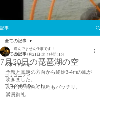
記事
全ての記事
遊んでません仕事です！
全ての記事
2025年7月21日
読了時間: 1分
7月20日の琵琶湖の空
今すぐ始める
予報と真逆の方向から終始3-4mの風が
コミュニティ
吹きました。
ブログ作成のヒント
スカッと晴れて視程もバッチリ。
満員御礼