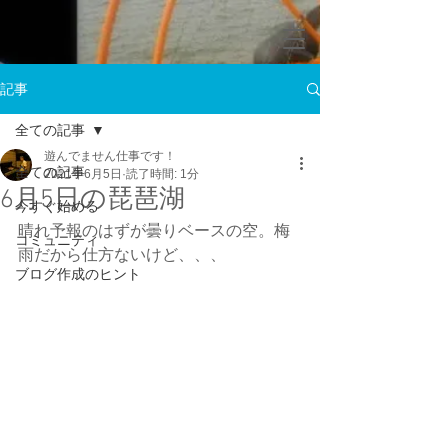
記事
全ての記事
遊んでません仕事です！
全ての記事
2021年6月5日
読了時間: 1分
6月5日の琵琶湖
今すぐ始める
晴れ予報のはずが曇りベースの空。梅
コミュニティ
雨だから仕方ないけど、、、
ブログ作成のヒント