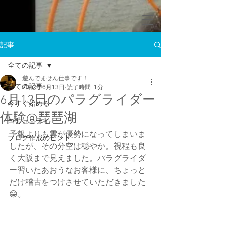
記事
全ての記事
遊んでません仕事です！
全ての記事
2022年6月13日
読了時間: 1分
6月13日のパラグライダー
今すぐ始める
体験@琵琶湖
コミュニティ
予報よりも雲が優勢になってしまいま
ブログ作成のヒント
したが、その分空は穏やか。視程も良
く大阪まで見えました。パラグライダ
ー習いたあおうなお客様に、ちょっと
だけ稽古をつけさせていただきました
😁。