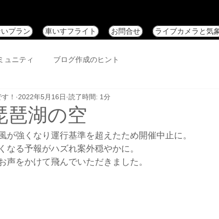
ないプラン
車いすフライト
お問合せ
ライブカメラと気
ミュニティ
ブログ作成のヒント
です！
2022年5月16日
読了時間: 1分
日琵琶湖の空
風が強くなり運行基準を超えたため開催中止に。
くなる予報がハズれ案外穏やかに。
お声をかけて飛んでいただきました。