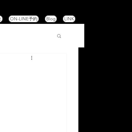
象
ON-LINE予約
Blog
LINK