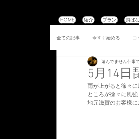
HOME
紹介
プラン
飛ば
全ての記事
今すぐ始める
コ
遊んでません仕事
5月14
雨が上がると徐々に
ところが徐々に風強
地元滋賀のお客様に