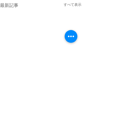
すべて表示
最新記事
4月最終日のMPG琵琶湖
GW初日は満員御礼 少し雲が
優勢でしたがどの分穏やかな
コメント