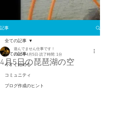
記事
全ての記事
遊んでません仕事です！
全ての記事
2025年4月5日
読了時間: 1分
4月5日の琵琶湖の空
今すぐ始める
コミュニティ
ブログ作成のヒント