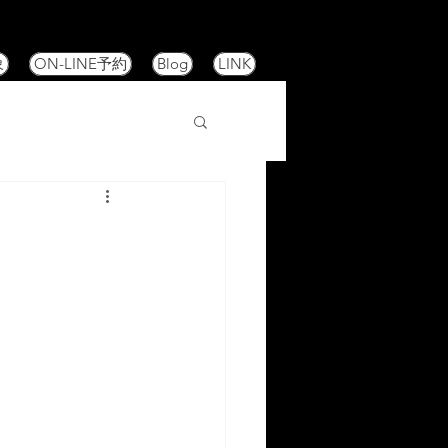
象
ON-LINE予約
Blog
LINK