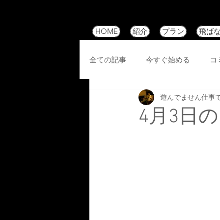
HOME
紹介
プラン
飛ば
全ての記事
今すぐ始める
コ
遊んでません仕事
4月3日