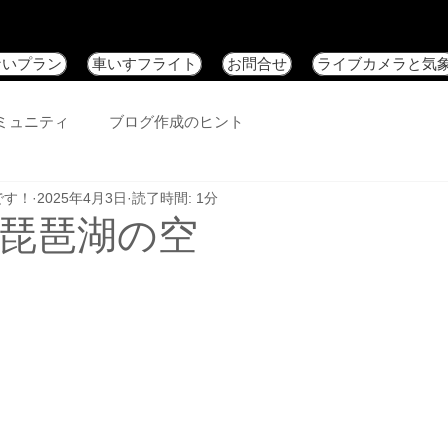
ないプラン
車いすフライト
お問合せ
ライブカメラと気
ミュニティ
ブログ作成のヒント
です！
2025年4月3日
読了時間: 1分
の琵琶湖の空