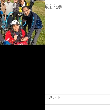
最新記事
コメント