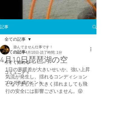
記事
全ての記事
遊んでません仕事です！
全ての記事
2022年4月10日
読了時間: 1分
4月10日琵琶湖の空
今すぐ始める
1日の寒暖差が大きいせいか、強い上昇
コミュニティ
気流が発生し、揺れるコンディション
ブログ作成のヒント
となりました。大きく揺れましても飛
行の安全には影響ございません。😜