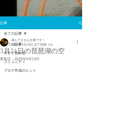
記事
全ての記事
遊んでません仕事です！
全ての記事
2025年3月24日
読了時間: 1分
3月24日の琵琶湖の空
今すぐ始める
更新日：
2025年4月13日
コミュニティ
ブログ作成のヒント