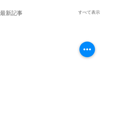
すべて表示
最新記事
4月最終日のMPG琵琶湖
GW初日は満員御礼 少し雲が