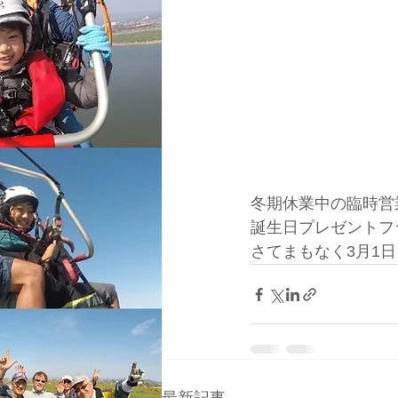
冬期休業中の臨時営
誕生日プレゼントフ
さてまもなく3月1日