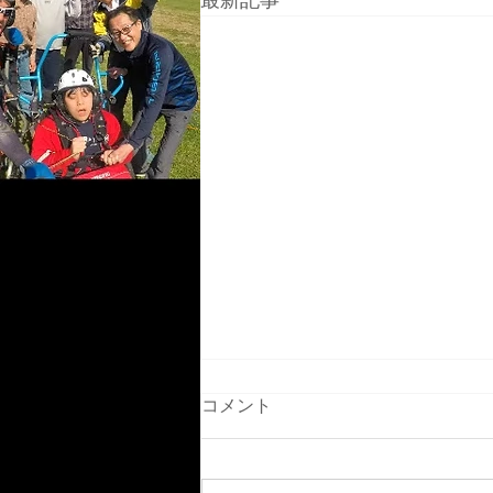
最新記事
コメント