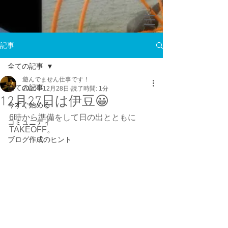
記事
全ての記事
遊んでません仕事です！
全ての記事
2020年12月28日
読了時間: 1分
12月27日は伊豆😀
今すぐ始める
6時から準備をして日の出とともに
コミュニティ
TAKEOFF。
ブログ作成のヒント