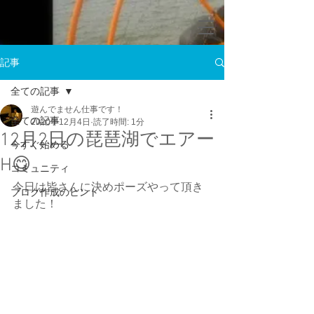
記事
全ての記事
遊んでません仕事です！
全ての記事
2020年12月4日
読了時間: 1分
12月2日の琵琶湖でエアー
今すぐ始める
H😋
コミュニティ
今日は皆さんに決めポーズやって頂き
ブログ作成のヒント
ました！