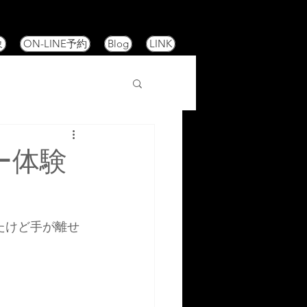
象
ON-LINE予約
Blog
LINK
ー体験
たけど手が離せ