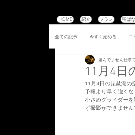
HOME
紹介
プラン
飛ば
全ての記事
今すぐ始める
コ
遊んでません仕事
11月4
11月4日の琵琶湖の
予報より早く強くな
小さめグライダーを
ず撮影ができません