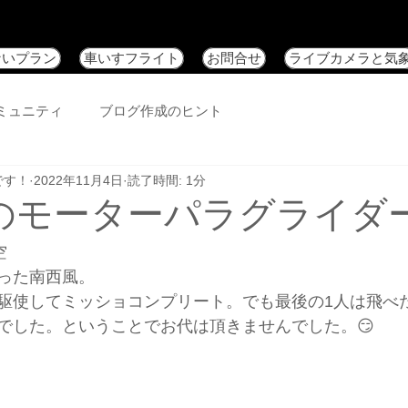
ないプラン
車いすフライト
お問合せ
ライブカメラと気
ミュニティ
ブログ作成のヒント
です！
2022年11月4日
読了時間: 1分
日のモーターパラグライダ
空
った南西風。
駆使してミッショコンプリート。でも最後の1人は飛べ
でした。ということでお代は頂きませんでした。😏