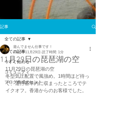
記事
全ての記事
遊んでません仕事です！
全ての記事
2023年11月29日
読了時間: 1分
11月29日の琵琶湖の空
今すぐ始める
11月29日の琵琶湖の空
コミュニティ
冬型気圧配置で風強め。1時間ほど待っ
ブログ作成のヒント
て、運行基準内に収まったところでテ
イクオフ。香港からのお客様でした。