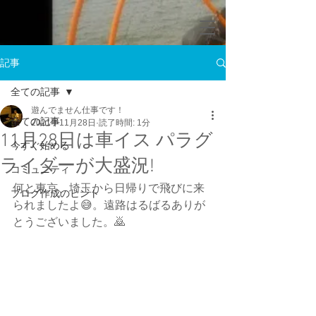
記事
全ての記事
遊んでません仕事です！
全ての記事
2021年11月28日
読了時間: 1分
11月28日は車イス パラグ
今すぐ始める
ライダーが大盛況!
コミュニティ
何と東京、埼玉から日帰りで飛びに来
ブログ作成のヒント
られましたよ😅。遠路はるばるありが
とうございました。🙇