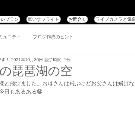
ないプラン
車いすフライト
お問合せ
ライブカメラと気
ミュニティ
ブログ作成のヒント
です！
2021年10月30日
読了時間: 1分
0日の琵琶湖の空
様と飛びました。お母さんは飛ぶけどお父さんは飛ばな
今日もあるある😁