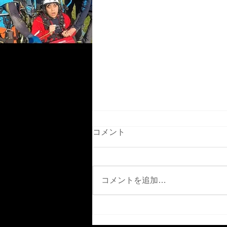
コメント
5月2日GW中盤
コメントを追加…