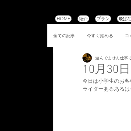
HOME
紹介
プラン
飛ば
全ての記事
今すぐ始める
コ
遊んでません仕事
10月3
今日は小学生のお客
ライダーあるあるは