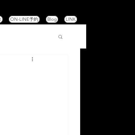
象
ON-LINE予約
Blog
LINK