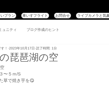
ないプラン
車いすフライト
お問合せ
ライブカメラと気
ミュニティ
ブログ作成のヒント
です！
2023年10月17日
読了時間: 1分
7日の琵琶湖の空
の空
３〜５ｍ/S
た草で焼き芋を😋