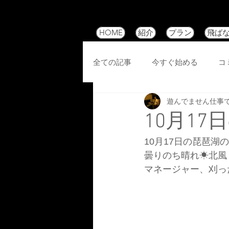
HOME
紹介
プラン
飛ば
全ての記事
今すぐ始める
コ
遊んでません仕事
10月1
10月17日の琵琶湖
曇りのち晴れ☀北風
マネージャー、刈っ