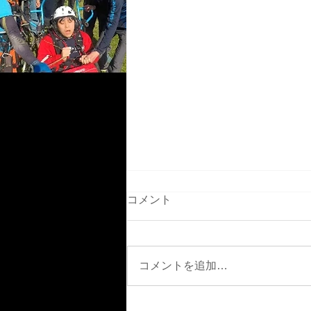
コメント
5月2日GW中盤
コメントを追加…