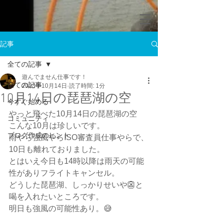
記事
全ての記事
遊んでません仕事です！
全ての記事
2023年10月14日
読了時間: 1分
10月14日の琵琶湖の空
今すぐ始める
やっと飛べた10月14日の琵琶湖の空
コミュニティ
こんな10月は珍しいです。
ブログ作成のヒント
雨やら強風やらISO審査員仕事やらで、
10日も離れておりました。
とはいえ今日も14時以降は雨天の可能
性がありフライトキャンセル。
どうした琵琶湖、しっかりせいや👺と
喝を入れたいところです。
明日も強風の可能性あり。😅