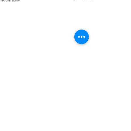
4月最終日のMPG琵琶湖
GW初日は満員御礼 少し雲が
優勢でしたがどの分穏やかな
コメント
空でした。