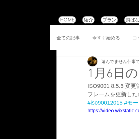
HOME
紹介
プラン
飛ば
全ての記事
今すぐ始める
コ
遊んでません仕事
1月6日
ISO9001 8.5.6 変
フレームを更新した
#iso90012015
#モ
https://video.wixstat