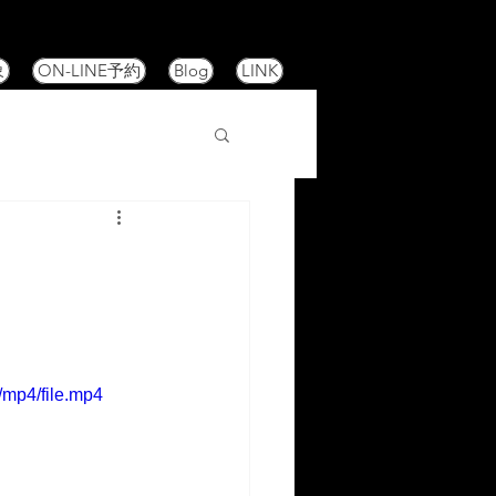
象
ON-LINE予約
Blog
LINK
/mp4/file.mp4