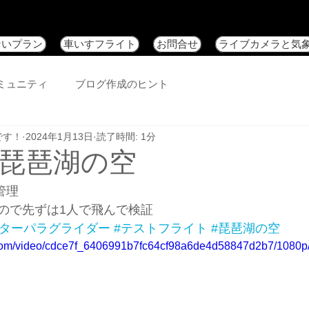
ないプラン
車いすフライト
お問合せ
ライブカメラと気
ミュニティ
ブログ作成のヒント
です！
2024年1月13日
読了時間: 1分
の琵琶湖の空
更管理
ので先ずは1人で飛んで検証
ーターパラグライダー
#テストフライト
#琵琶湖の空
ic.com/video/cdce7f_6406991b7fc64cf98a6de4d58847d2b7/1080p