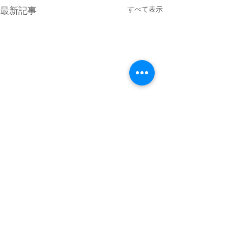
すべて表示
最新記事
4月最終日のMPG琵琶湖
GW初日は満員御礼 少し雲が
優勢でしたがどの分穏やかな
コメント