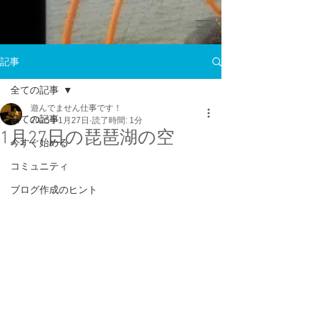
記事
全ての記事
遊んでません仕事です！
全ての記事
2025年1月27日
読了時間: 1分
1月27日の琵琶湖の空
今すぐ始める
コミュニティ
ブログ作成のヒント