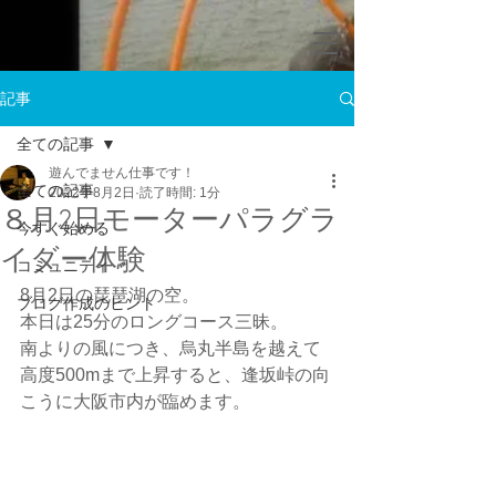
記事
全ての記事
遊んでません仕事です！
全ての記事
2022年8月2日
読了時間: 1分
８月2日モーターパラグラ
今すぐ始める
イダー体験
コミュニティ
8月2日の琵琶湖の空。
ブログ作成のヒント
本日は25分のロングコース三昧。
南よりの風につき、烏丸半島を越えて
高度500mまで上昇すると、逢坂峠の向
こうに大阪市内が臨めます。