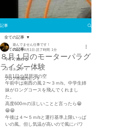
記事
全ての記事
遊んでません仕事です！
全ての記事
2022年8月1日
読了時間: 1分
８月１日のモーターパラグ
今すぐ始める
ライダー体験
コミュニティ
8月1日の琵琶湖の空
ブログ作成のヒント
午前中は南西の風２〜３ｍ/s。中学生姉
妹がロングコースを飛んでくれまし
た。
高度600ｍの涼しいことと言ったら😁
😁😁
午後は４〜５ｍ/sと運行基準上限いっぱ
いの風。但し気温が高いので風にパワ