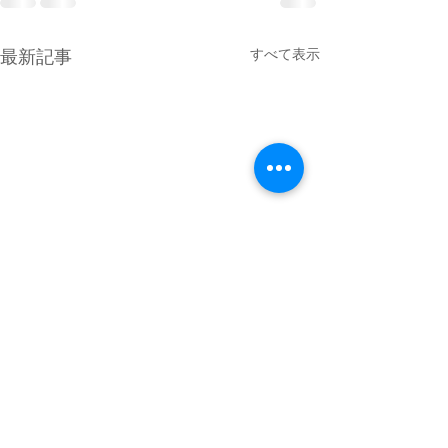
すべて表示
最新記事
4月最終日のMPG琵琶湖
GW初日は満員御礼 少し雲が