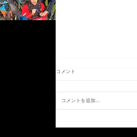
コメント
5月2日GW中盤
コメントを追加…