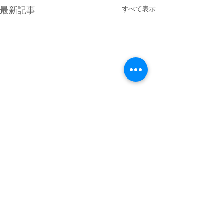
すべて表示
最新記事
4月最終日のMPG琵琶湖
GW初日は満員御礼 少し雲が
優勢でしたがどの分穏やかな
コメント