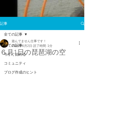
記事
全ての記事
遊んでません仕事です！
全ての記事
2024年6月2日
読了時間: 1分
６月1日の琵琶湖の空
今すぐ始める
コミュニティ
ブログ作成のヒント