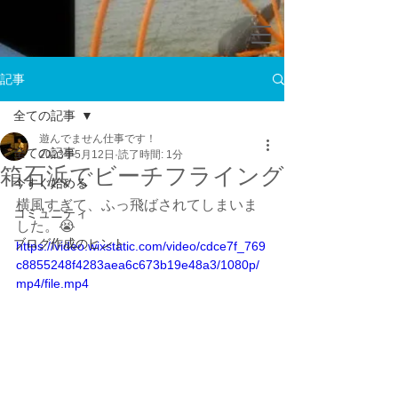
記事
全ての記事
遊んでません仕事です！
全ての記事
2023年5月12日
読了時間: 1分
箱石浜でビーチフライング
今すぐ始める
横風すぎて、ふっ飛ばされてしまいま
コミュニティ
した。😭
ブログ作成のヒント
https://video.wixstatic.com/video/cdce7f_769
c8855248f4283aea6c673b19e48a3/1080p/
mp4/file.mp4