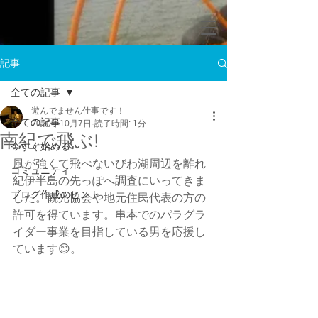
記事
全ての記事
遊んでません仕事です！
全ての記事
2020年10月7日
読了時間: 1分
南紀で飛ぶ!
今すぐ始める
風が強くて飛べないびわ湖周辺を離れ
コミュニティ
紀伊半島の先っぽへ調査にいってきま
ブログ作成のヒント
した。観光協会や地元住民代表の方の
許可を得ています。串本でのパラグラ
イダー事業を目指している男を応援し
ています😊。