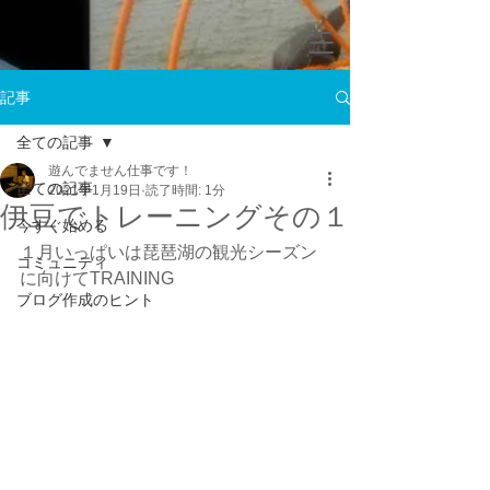
記事
全ての記事
遊んでません仕事です！
全ての記事
2021年1月19日
読了時間: 1分
伊豆でトレーニングその１
今すぐ始める
１月いっぱいは琵琶湖の観光シーズン
コミュニティ
に向けてTRAINING
ブログ作成のヒント