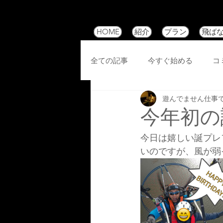
HOME
紹介
プラン
飛ば
全ての記事
今すぐ始める
コ
遊んでません仕事
今年初の
今日は嬉しい誕プレ
いのですが、風が弱