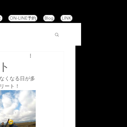
象
ON-LINE予約
Blog
LINK
ト
なくなる日が多
リート！