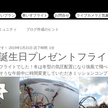
ないプラン
車いすフライト
お問合せ
ライブカメラと気
ミュニティ
ブログ作成のヒント
です！
2019年1月21日
読了時間: 1分
誕生日プレゼントフライ
フライトでした！冬は冬型の気圧配置になり強風で飛べ
そうな午前中に時間変更していただきミッションコンプ