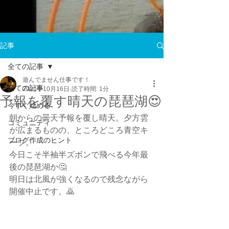
記事
全ての記事
遊んでません仕事です！
全ての記事
2021年10月16日
読了時間: 1分
予報を覆す晴天の琵琶湖😍
今すぐ始める
朝からの曇天予報を覆し晴天。夕方雲
コミュニティ
が広まるものの、ところどころ青空キ
ブログ作成のヒント
ープ。
今日こそ半袖半ズボンで飛べる今年最
後の琵琶湖か🤔
明日は北風が強くなるので残念ながら
開催中止です。🙇