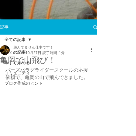
記事
全ての記事
遊んでません仕事です！
全ての記事
2020年10月27日
読了時間: 1分
亀岡で山飛び！
今すぐ始める
バーズパラグライダースクールの応援
コミュニティ
依頼で、亀岡の山で飛んできました。
ブログ作成のヒント