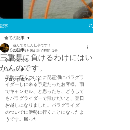
記事
全ての記事
遊んでません仕事です！
全ての記事
2018年9月6日
読了時間: 1分
三重県に負けるわけにはい
今すぐ始める
かんのです。
コミュニティ
伊勢に行くついでに琵琶湖にパラグラ
ブログ作成のヒント
イダーしに来る予定だったお客様。雨
でキャンセル、と思ったら、どうして
もパラグライダーで飛びだいと、翌日
お越しになりました。パラグライダー
のついでに伊勢に行くことになったよ
うです。勝った！