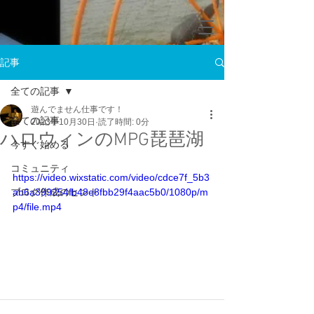
記事
全ての記事
遊んでません仕事です！
全ての記事
2023年10月30日
読了時間: 0分
ハロウィンのMPG琵琶湖
今すぐ始める
コミュニティ
https://video.wixstatic.com/video/cdce7f_5b3
ブログ作成のヒント
ab6a399254fb48e8fbb29f4aac5b0/1080p/m
p4/file.mp4