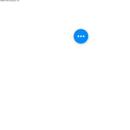
4月最終日のMPG琵琶湖
GW初日は満員御礼 少し雲が
優勢でしたがどの分穏やかな
コメント
空でした。