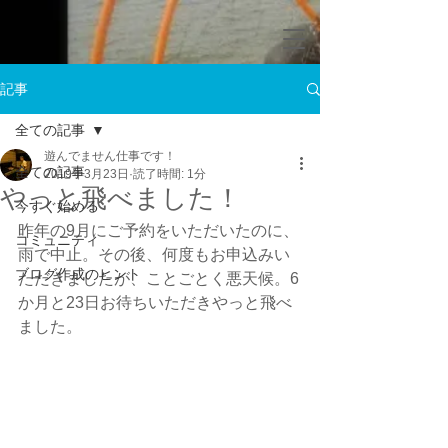
記事
全ての記事
遊んでません仕事です！
全ての記事
2019年3月23日
読了時間: 1分
やっと飛べました！
今すぐ始める
昨年の9月にご予約をいただいたのに、
コミュニティ
雨で中止。その後、何度もお申込みい
ブログ作成のヒント
ただきましたが、ことごとく悪天候。6
か月と23日お待ちいただきやっと飛べ
ました。