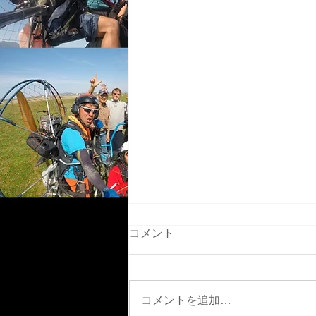
コメント
5月2日GW中盤
コメントを追加…