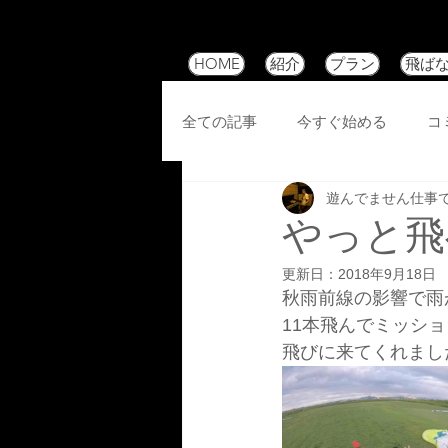
HOME
紹介
プラン
飛ば
全ての記事
今すぐ始める
コ
遊んでません仕事
やっと飛
更新日：
2018年9月18日
秋雨前線の影響で雨
11本飛んでミッシ
飛びに来てくれまし