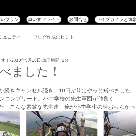
ないプラン
車いすフライト
お問合せ
ライブカメラと気
ミュニティ
ブログ作成のヒント
です！
2018年9月16日
読了時間: 1分
べました！
が続きキャンセル続き。10日ぶりにやっと飛べました。
ョンコンプリート。小中学校の先生軍団が仲良く
た。こんな素敵な先生達、俺が小中学生の時おらんかっ