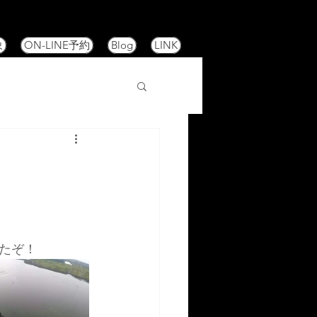
象
ON-LINE予約
Blog
LINK
たぞ！